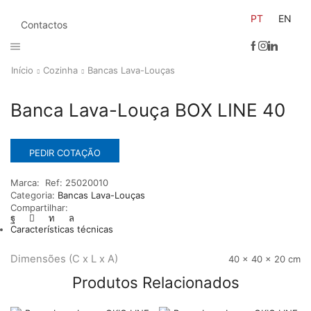
PT
EN
Contactos
Início
Cozinha
Bancas Lava-Louças
Banca Lava-Louça BOX LINE 40
PEDIR COTAÇÃO
Marca:
Ref:
25020010
Categoria:
Bancas Lava-Louças
Compartilhar:
Características técnicas
Dimensões (C x L x A)
40 × 40 × 20 cm
Produtos Relacionados