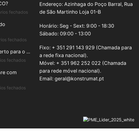
CO?
Endereço: Azinhaga do Poço Barral, Rua
em
de São Martinho Loja 01-B
rios fechados
CERÂMICO
ado
ou
Horário: Seg - Sext: 9:00 - 18:30
PORCELÂNICO?
Sábado: 09:00 - 13:00
em
ios fechados
Vantagens
Fixo: + 351 291 143 929 (Chamada para
to para o ...
do
a rede fixa nacional).
Vidro
em
ios fechados
Móvel: + 351 962 252 022 (Chamada
Reciclado
Como
para rede móvel nacional).
are com
VIDREPUR
escolher
Email: geral@konstrumat.pt
–
o
8
material
em
ios fechados
RAZÕES
certo
NOVO:
para
Lavatório
o
New
seu
WCcare
novo
com
lava-
pegas
louça?