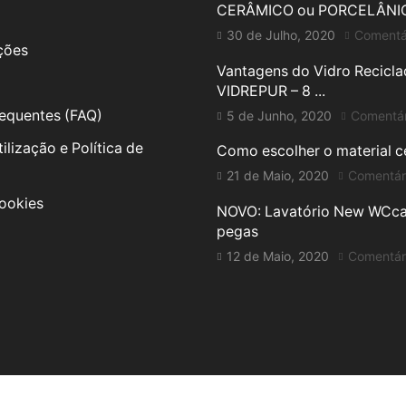
CERÂMICO ou PORCELÂNI
30 de Julho, 2020
Comentá
uções
Vantagens do Vidro Recicl
VIDREPUR – 8 ...
equentes (FAQ)
5 de Junho, 2020
Comentár
ilização e Política de
Como escolher o material cer
21 de Maio, 2020
Comentár
Cookies
NOVO: Lavatório New WCc
pegas
12 de Maio, 2020
Comentár