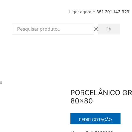
Ligar agora
+ 351 291 143 929
SEARCH
Search
input
s
PORCELÂNICO GRE
80×80
PEDIR COTAÇÃO