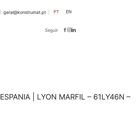
PT
EN
geral@konstrumat.pt
Seguir
SPANIA | LYON MARFIL – 61LY46N –