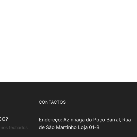
CONTACTOS
CO?
Endereço: Azinhaga do Poço Barral, Rua
em
de São Martinho Loja 01-B
rios fechados
CERÂMICO