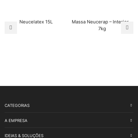
Neucelatex 15L
Massa Neucerap – Interior –
7kg
CATEGORIAS
A EMPRESA
IDEIAS & SOLUÇÕES