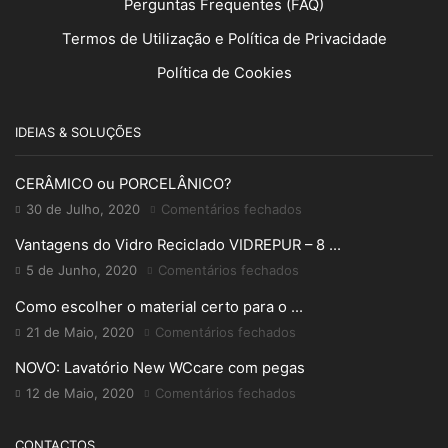
Perguntas Frequentes (FAQ)
Termos de Utilização e Política de Privacidade
Política de Cookies
IDEIAS & SOLUÇÕES
CERÂMICO ou PORCELÂNICO?
em
30 de Julho, 2020
Comentários fechados
CERÂMICO
Vantagens do Vidro Reciclado VIDREPUR – 8 ...
ou
PORCELÂNICO?
em
5 de Junho, 2020
Comentários fechados
Vantagens
Como escolher o material certo para o ...
do
Vidro
em
21 de Maio, 2020
Comentários fechados
Reciclado
Como
NOVO: Lavatório New WCcare com pegas
VIDREPUR
escolher
–
o
em
12 de Maio, 2020
Comentários fechados
8
material
NOVO:
RAZÕES
certo
Lavatório
CONTACTOS