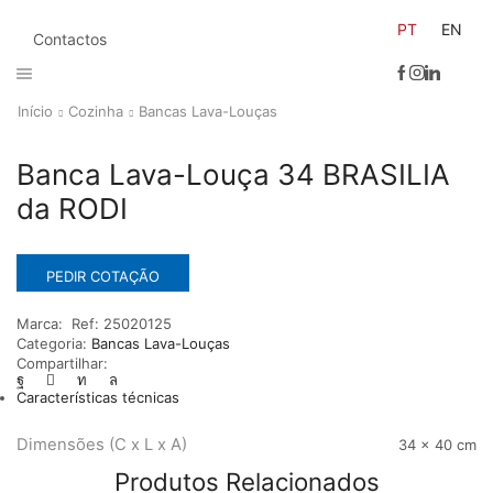
PT
EN
Contactos
Início
Cozinha
Bancas Lava-Louças
Banca Lava-Louça 34 BRASILIA
da RODI
PEDIR COTAÇÃO
Marca:
Ref:
25020125
Categoria:
Bancas Lava-Louças
Compartilhar:
Características técnicas
Dimensões (C x L x A)
34 × 40 cm
Produtos Relacionados