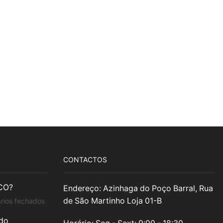
CONTACTOS
CO?
Endereço: Azinhaga do Poço Barral, Rua
em
de São Martinho Loja 01-B
rios fechados
CERÂMICO
ado
ou