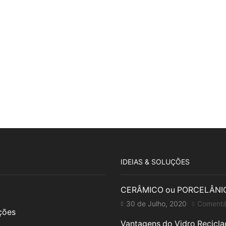
IDEIAS & SOLUÇÕES
CERÂMICO ou PORCELÂNI
30 de Julho, 2020
Comentá
uções
Vantagens do Vidro Recicl