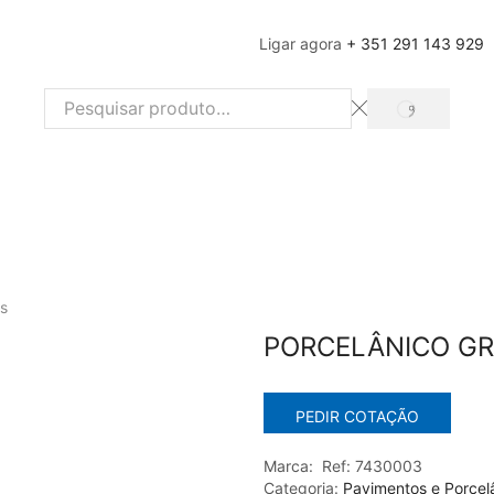
Ligar agora
+ 351 291 143 929
SEARCH
Search
input
s
PORCELÂNICO GRP
PEDIR COTAÇÃO
Marca:
Ref:
7430003
Categoria:
Pavimentos e Porcel